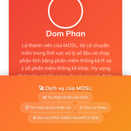
Dom Phan
Là thành viên của MOSL, tôi có chuyên
môn trong lĩnh vực xử lý số liệu và chạy
phân tích bằng phần mềm thống kê R và
1 số phần mềm thống kê khác. Hy vọng
thông tin mà tôi cung cấp sẽ giúp ích được
cho các bạn đang thực hiện nghiên cứu
🚀 Dịch vụ của MOSL:
trên toàn quốc!
📊 Thu thập dữ liệu tài chính
47 bài viết
Website
📋 Thu thập dữ liệu khảo sát
📈 Dịch vụ Stata
🔬 Dịch vụ SPSS-AMOS-SmartPLS-SEM