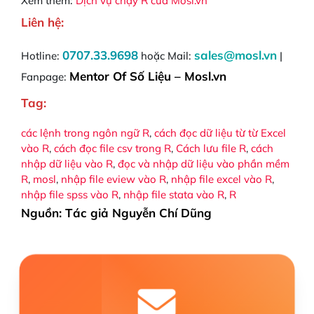
Xem thêm:
Dịch vụ chạy R của Mosl.vn
Liên hệ:
0707.33.9698
sales@mosl.vn
Hotline:
hoặc Mail:
|
Mentor Of Số Liệu – Mosl.vn
Fanpage:
Tag:
các lệnh trong ngôn ngữ R
, 
cách đọc dữ liệu từ từ Excel
vào R
, 
cách đọc file csv trong R
, 
Cách lưu file R
, 
cách
nhập dữ liệu vào R
, 
đọc và nhập dữ liệu vào phần mềm
R
, 
mosl
, 
nhập file eview vào R
, 
nhập file excel vào R
, 
nhập file spss vào R
, 
nhập file stata vào R
, 
R
Nguồn: Tác giả Nguyễn Chí Dũng