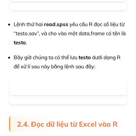
Lệnh thứ hai
read.spss
yêu cầu R đọc số liệu từ
“testo.sav”, và cho vào một data.frame có tên là
testo
.
Bây giờ chúng ta có thể lưu
testo
dưới dạng R
để xử lí sau này bằng lệnh sau đây:
2.4. Đọc dữ liệu từ Excel vào R