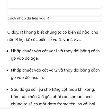
Cách nhập dữ liệu vào R
Ở đây, R không biết chúng ta có biến số nào, cho
nên R liệt kê các biến số var1, var2, v.v…
Nhấp chuột vào cột var1 và thay đổi bằng cách
gõ vào đó age.
Nhấp chuột vào cột var2 và thay đổi bằng cách
gõ vào đó insulin.
Sau đó gõ số liệu cho từng cột. Sau khi xong,
bấm nút chéo X ở góc phải của spreadsheet,
chúng ta sẽ có một data.frame tên ins với hai