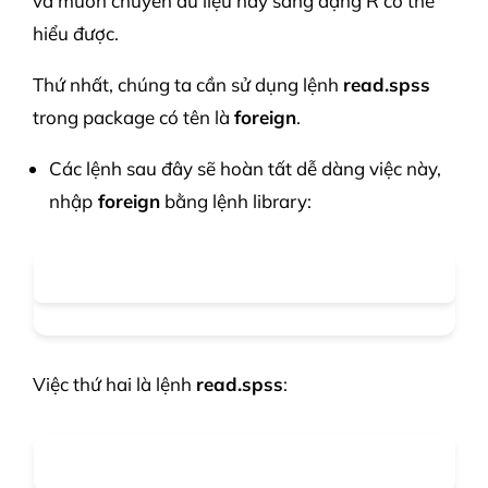
và muốn chuyển dữ liệu này sang dạng R có thể
hiểu được.
Thứ nhất, chúng ta cần sử dụng lệnh
read.spss
trong package có tên là
foreign
.
Các lệnh sau đây sẽ hoàn tất dễ dàng việc này,
nhập
foreign
bằng lệnh library:
Việc thứ hai là lệnh
read.spss
: