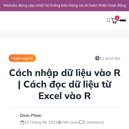
Website đang cập nhật hệ thống bán hàng và sẽ hoàn thiện hoạt động 
Trang Chủ
/
Kiến Thức Nghiên Cứu
/
Ngôn Ngữ R
/
Cách Nhập Dữ Liệ
0
Ngôn ngữ R
11 phút đọc
Cách nhập dữ liệu vào R
| Cách đọc dữ liệu từ
Excel vào R
Dom Phan
25 Tháng 08, 2021
740 views
0 comments