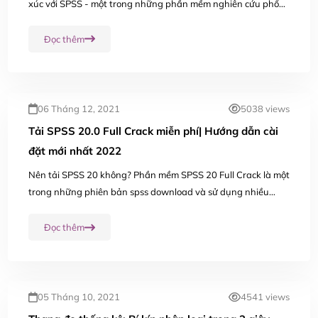
xúc với SPSS - một trong những phần mềm nghiên cứu phổ
biến nhất trên thế giới bên cạnh các phần mềm tiêu biểu như
STATA và R. Như vậy, SPSS là...
Đọc thêm
06 Tháng 12, 2021
5038 views
Tải SPSS 20.0 Full Crack miễn phí| Hướng dẫn cài
đặt mới nhất 2022
Nên tải SPSS 20 không? Phần mềm SPSS 20 Full Crack là một
trong những phiên bản spss download và sử dụng nhiều
nhất năm từ năm 2012 từ khi ra mắt. Phiên bản cập nhật
phần mềm spss mới nhất 2021 là phần mềm...
Đọc thêm
05 Tháng 10, 2021
4541 views