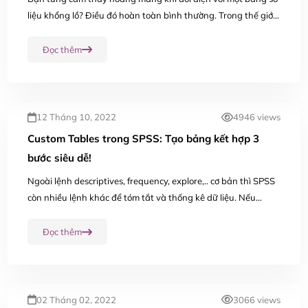
liệu khổng lồ? Điều đó hoàn toàn bình thường. Trong thế giới
nghiên cứu ngày nay, việc phân tích dữ liệu đã trở thành kỹ
năng thiết yếu cho mọi sinh viên...
Đọc thêm
12 Tháng 10, 2022
4946 views
Custom Tables trong SPSS: Tạo bảng kết hợp 3
bước siêu dễ!
Ngoài lệnh descriptives, frequency, explore,.. cơ bản thì SPSS
còn nhiều lệnh khác để tóm tắt và thống kê dữ liệu. Nếu
muốn thống kê tỷ lệ nam nữ giữa hai thành phố hay kết hợp
giữa thu nhập và giới tính giữa hai thành...
Đọc thêm
02 Tháng 02, 2022
3066 views