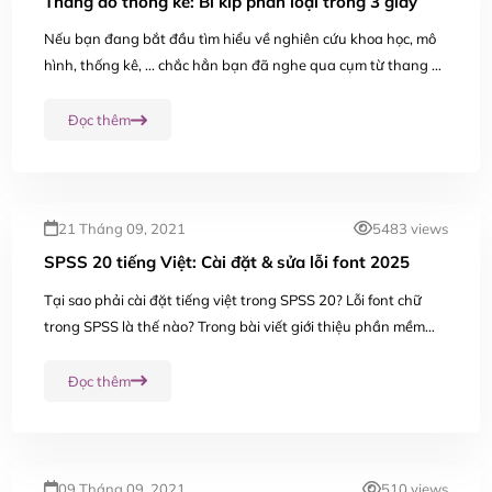
Thang đo thống kê: Bí kíp phân loại trong 3 giây
Nếu bạn đang bắt đầu tìm hiểu về nghiên cứu khoa học, mô
hình, thống kê, ... chắc hẳn bạn đã nghe qua cụm từ thang đo
thống kê (hay còn gọi là scales of measurement). Vậy thì bạn
đã nắm rõ về khái niệm...
Đọc thêm
21 Tháng 09, 2021
5483 views
SPSS 20 tiếng Việt: Cài đặt & sửa lỗi font 2025
Tại sao phải cài đặt tiếng việt trong SPSS 20? Lỗi font chữ
trong SPSS là thế nào? Trong bài viết giới thiệu phần mềm
SPSS tôi có 1 lưu ý quan trọng về lỗi tiếng việt rất hay gặp tại
SPSS 20. Khi tải...
Đọc thêm
09 Tháng 09, 2021
510 views