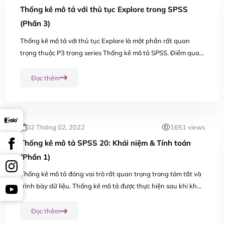
Thống kê mô tả với thủ tục Explore trong SPSS
(Phần 3)
Thống kê mô tả với thủ tục Explore là một phần rất quan
trọng thuộc P3 trong series Thống kê mô tả SPSS. Điểm quan
trọng nhất trong phần này là vẽ, đọc bảng kết quả biểu đồ
thân và lá (steam and leaf) trong...
Đọc thêm
02 Tháng 02, 2022
1651 views
Thống kê mô tả SPSS 20: Khái niệm & Tính toán
(Phần 1)
Thống kê mô tả đóng vai trò rất quan trọng trong tóm tắt và
trình bày dữ liệu. Thống kê mô tả được thực hiện sau khi khai
báo, nhập liệu vào SPSS hoặc chuyển dữ liệu từ excel sang
SPSS thành công. Như vậy, thống...
Đọc thêm