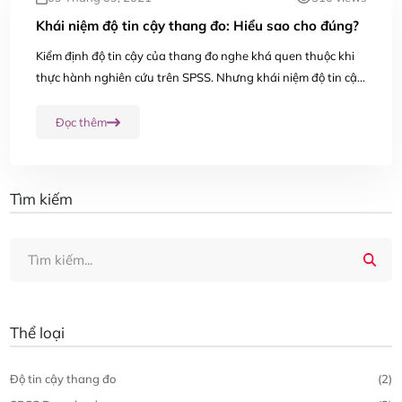
Khái niệm độ tin cậy thang đo: Hiểu sao cho đúng?
Kiểm định độ tin cậy của thang đo nghe khá quen thuộc khi
thực hành nghiên cứu trên SPSS. Nhưng khái niệm độ tin cậy
thang đo là gì, định nghĩa thang đo trong cụm từ này bạn đã
nắm rõ? Nếu chưa thì đừng...
Đọc thêm
Tìm kiếm
Thể loại
Độ tin cậy thang đo
(2)