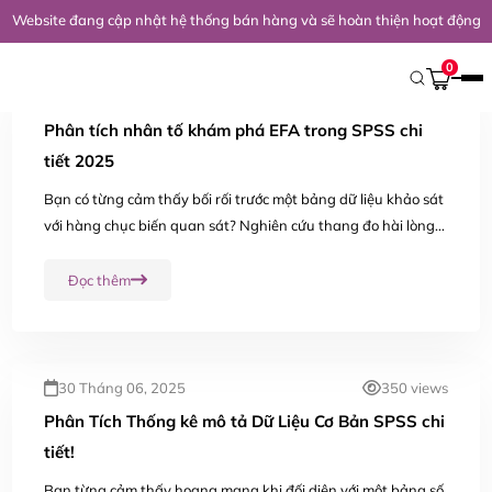
Website đang cập nhật hệ thống bán hàng và sẽ hoàn thiện hoạt động 
Trang Chủ
/
Kiến Thức Nghiên Cứu
/
SPSS
0
30 Tháng 06, 2025
429 views
Phân tích nhân tố khám phá EFA trong SPSS chi
tiết 2025
Bạn có từng cảm thấy bối rối trước một bảng dữ liệu khảo sát
với hàng chục biến quan sát? Nghiên cứu thang đo hài lòng
khách hàng với 24 biến, hay thang đo chất lượng dịch vụ với
18 câu hỏi – tất cả...
Đọc thêm
30 Tháng 06, 2025
350 views
Phân Tích Thống kê mô tả Dữ Liệu Cơ Bản SPSS chi
tiết!
Bạn từng cảm thấy hoang mang khi đối diện với một bảng số