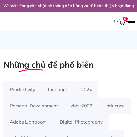
Website đang cập nhật hệ thống bán hàng và sẽ hoàn thiện hoạt động 
Trang Chủ
/
Khóa Học
0
Khóa học
Những chủ đề
phổ biến
Productivity
language
2024
Personal Development
vhlss2022
Influence
Adobe Lightroom
Digital Photography