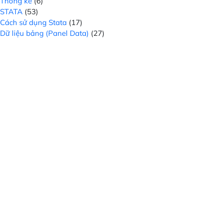
Thống kê
(6)
STATA
(53)
Cách sử dụng Stata
(17)
Dữ liệu bảng (Panel Data)
(27)
Kiểm định trong stata
(1)
Stata 14
(1)
Tài liệu luận văn, môn học
(26)
Thiết kế Web
(2)
Xử lý dữ liệu
(7)
Hãy cùng chúng tôi khám phá và mở rộng kiến thức của bạn
thông qua các khóa học chất lượng, đáng tin cậy và tiện lợi.
Hãy đăng ký và bắt đầu hành trình học tập của bạn ngay
hôm nay trên trang web của chúng tôi!
DỊCH VỤ MOSL