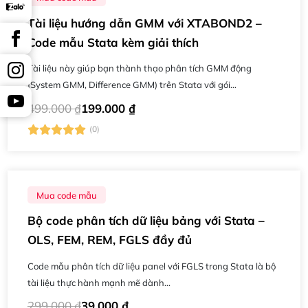
Tài liệu hướng dẫn GMM với XTABOND2 –
Code mẫu Stata kèm giải thích
Tài liệu này giúp bạn thành thạo phân tích GMM động
(System GMM, Difference GMM) trên Stata với gói
xtabond2....
499.000
₫
199.000
₫
(0)
Mua code mẫu
Bộ code phân tích dữ liệu bảng với Stata –
OLS, FEM, REM, FGLS đầy đủ
Code mẫu phân tích dữ liệu panel với FGLS trong Stata là bộ
tài liệu thực hành mạnh mẽ dành...
299.000
₫
39.000
₫