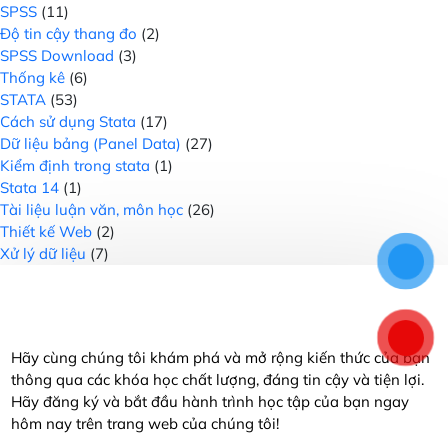
SPSS
(11)
Độ tin cậy thang đo
(2)
SPSS Download
(3)
Thống kê
(6)
STATA
(53)
Cách sử dụng Stata
(17)
Dữ liệu bảng (Panel Data)
(27)
Kiểm định trong stata
(1)
Stata 14
(1)
Tài liệu luận văn, môn học
(26)
Thiết kế Web
(2)
Xử lý dữ liệu
(7)
Hãy cùng chúng tôi khám phá và mở rộng kiến thức của bạn
thông qua các khóa học chất lượng, đáng tin cậy và tiện lợi.
Hãy đăng ký và bắt đầu hành trình học tập của bạn ngay
hôm nay trên trang web của chúng tôi!