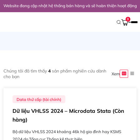
Website đang cập nhật hệ thống bán hàng và sẽ hoàn thiện hoạt động 
Trang Chủ
/
Art
0
art
Chúng tôi đã tìm thấy
4
sản phẩm nghiên cứu dành
Xem
cho bạn
Data thứ cấp (tài chính)
Dữ liệu VHLSS 2024 – Microdata Stata (Còn
hàng)
Bộ dữ liệu VHLSS 2024 khoảng 46k hộ gia đình hay KSMS
2024 do Tổng cục Thống kê thực hiện...