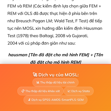
FEM và REM (Các kiểm định lựa chọn giữa FEM +
REM với OLS đã được thực hiện ở phía bên trên
như Breusch Pagan LM; Wald Test, F Test) để tiếp
tục nên MOSL xin hướng dẫn kiểm định Hausman
Test (1978) theo Baltagi, 2008 và Gujarati,
2004 với cú pháp đơn giản như sau:
hausman [Tên đã đặt cho mô hình FEM] + [Tên
đã đặt cho mô hình REM]
Chú ý:
Để đặt tên cho mô hình thì sau khi hồi quy
🚀 Dịch vụ của MOSL:
ví dụ MH FEM thì dùng lệnh:
est sto + [tên tuỳ ý]
📊 Thu thập dữ liệu tài chính
(Ở đây MOSL đặt FEM và REM cho 2 mô hình để
📋 Thu thập dữ liệu khảo sát
📈 Dịch vụ Stata
dễ hiểu nha)
🔬 Dịch vụ SPSS-AMOS-SmartPLS-SEM
Giả thuyết kiểm định Hausman: