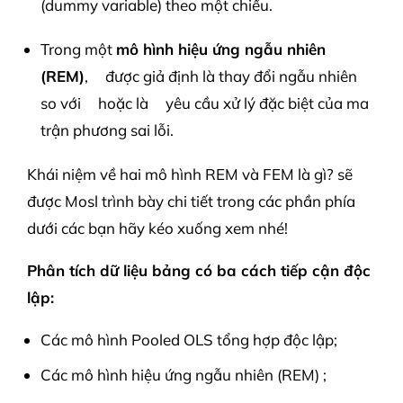
(dummy variable) theo một chiều.
Trong một
mô hình hiệu ứng ngẫu nhiên
(REM)
,
được giả định là thay đổi ngẫu nhiên
so với
hoặc là
yêu cầu xử lý đặc biệt của ma
trận phương sai lỗi.
Khái niệm về hai mô hình REM và FEM là gì? sẽ
được Mosl trình bày chi tiết trong các phần phía
dưới các bạn hãy kéo xuống xem nhé!
Phân tích dữ liệu bảng có ba cách tiếp cận độc
lập:
Các mô hình Pooled OLS tổng hợp độc lập;
Các mô hình hiệu ứng ngẫu nhiên (REM) ;