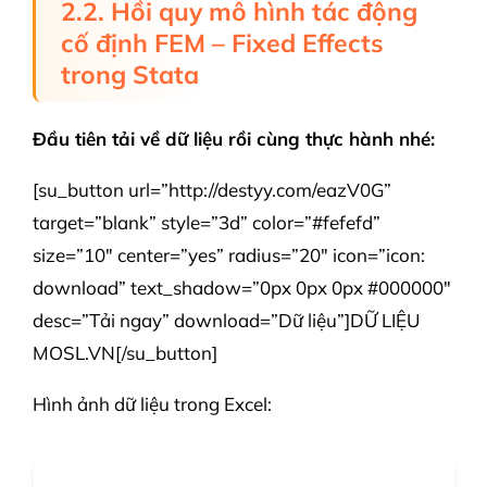
2.2. Hồi quy mô hình tác động
cố định FEM – Fixed Effects
trong Stata
Đầu tiên tải về dữ liệu rồi cùng thực hành nhé:
[su_button url=”http://destyy.com/eazV0G”
target=”blank” style=”3d” color=”#fefefd”
size=”10″ center=”yes” radius=”20″ icon=”icon:
download” text_shadow=”0px 0px 0px #000000″
desc=”Tải ngay” download=”Dữ liệu”]DỮ LIỆU
MOSL.VN[/su_button]
Hình ảnh dữ liệu trong Excel: