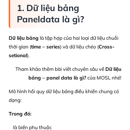
1. Dữ liệu bảng
Paneldata là gì?
Dữ liệu bảng
là tập hợp của hai loại dữ liệu chuỗi
thời gian (
time – series
) và dữ liệu chéo (
Cross-
setional
).
Tham khảo thêm bài viết chuyên sâu về
Dữ liệu
bảng – panel data là gì?
của MOSL nhé!
Mô hình hồi quy dữ liệu bảng điều khiển chung có
dạng:
Trong đó:
là biến phụ thuộc