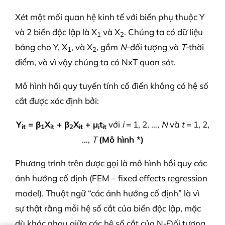
Xét một mối quan hệ kinh tế với biến phụ thuộc Y
và 2 biến độc lập là X
và X
. Chúng ta có dữ liệu
1
2
bảng cho Y, X
, và X
, gồm
N
-đối tượng và
T-
thời
1
2
điểm, và vì vậy chúng ta có NxT quan sát.
Mô hình hồi quy tuyến tính cổ điển không có hệ số
cắt được xác định bởi:
Y
= β
X
+ β
X
+ μ
t
với
i
= 1, 2, …,
N
và
t
= 1, 2,
it
1
it
2
it
i
it
…,
T
(Mô hình *)
Phương trình trên được gọi là mô hình hồi quy các
ảnh hưởng cố định (FEM – fixed effects regression
model). Thuật ngữ “các ảnh hưởng cố định” là vì
sự thật rằng mỗi hệ số cắt của biến độc lập, mặc
dù khác nhau giữa các hệ số cắt của N-Đối tượng