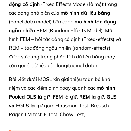
động cố định
(Fixed Effects Model) là một trong
các dạng phổ biến của
mô hình dữ liệu bảng
(Panel data model) bên cạnh
mô hình tác động
ngẫu nhiên
REM (Random Effects Model). Mô
hình FEM – hồi tác động cố định (Fixed-effects) và
REM – tác động ngẫu nhiên (random-effects)
được sử dụng trong phân tích dữ liệu bảng (hay
còn gọi là dữ liệu dài: longitudinal data).
Bài viết dưới MOSL xin giới thiệu toàn bộ khái
niệm và các kiểm định xoay quanh các
mô hình
Pooled OLS là gì?
,
FEM là gì?
,
REM là gì?
,
GLS
và FGLS là gì?
gồm Hausman Test, Breusch –
Pagan LM test, F Test, Chow Test,…