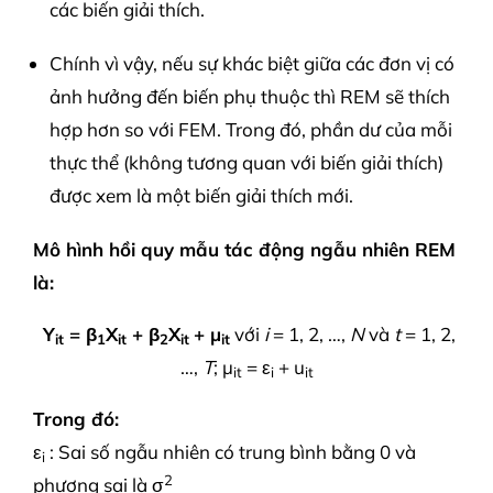
các biến giải thích.
Chính vì vậy, nếu sự khác biệt giữa các đơn vị có
ảnh hưởng đến biến phụ thuộc thì REM sẽ thích
hợp hơn so với FEM. Trong đó, phần dư của mỗi
thực thể (không tương quan với biến giải thích)
được xem là một biến giải thích mới.
Mô hình hồi quy mẫu tác động ngẫu nhiên REM
là:
Y
= β
X
+ β
X
+ μ
với
i
= 1, 2, …,
N
và
t
= 1, 2,
it
1
it
2
it
it
…,
T
; μ
= ε
+ u
it
i
it
Trong đó:
ε
: Sai số ngẫu nhiên có trung bình bằng 0 và
i
2
phương sai là σ