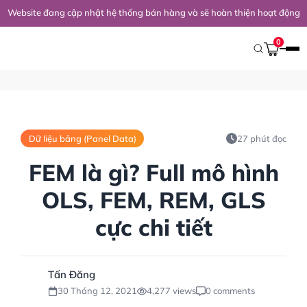
Website đang cập nhật hệ thống bán hàng và sẽ hoàn thiện hoạt động 
Trang Chủ
/
Kiến Thức Nghiên Cứu
/
STATA
/
Dữ Liệu Bảng (Panel D
0
Dữ liệu bảng (Panel Data)
27 phút đọc
FEM là gì? Full mô hình
OLS, FEM, REM, GLS
cực chi tiết
Tấn Đăng
30 Tháng 12, 2021
4,277 views
0 comments