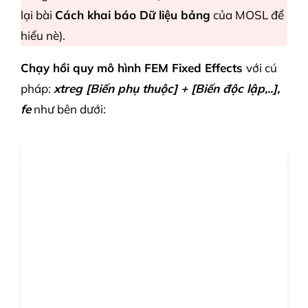
lại bài
Cách khai báo Dữ liệu bảng
của MOSL để
hiểu nè).
Chạy hồi quy mô hình FEM Fixed Effects
với cú
pháp:
xtreg [Biến phụ thuộc] + [Biến độc lập,..],
fe
như bên dưới: