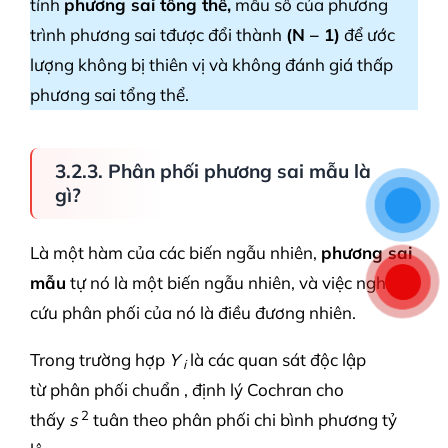
tính
phương sai tổng thể,
mẫu số của phương
trình phương sai tđược đổi thành
(N – 1)
để ước
lượng không bị thiên vị và không đánh giá thấp
phương sai tổng thể.
3.2.3. Phân phối phương sai mẫu là
gì?
Là một hàm của các biến ngẫu nhiên,
phương sai
mẫu
tự nó là một biến ngẫu nhiên, và việc nghiên
cứu phân phối của nó là điều đương nhiên.
Trong trường hợp
Y
là các quan sát độc lập
i
từ phân phối chuẩn , định lý Cochran cho
2
thấy
s
tuân theo phân phối chi bình phương tỷ