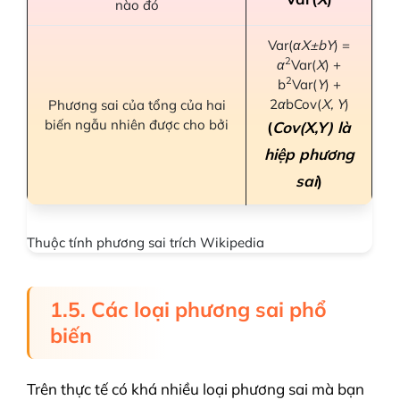
nào đó
Var(
αX±bY
) =
2
α
Var(
X
) +
2
b
Var(
Y
) +
2
α
bCov(
X, Y
)
Phương sai của tổng của hai
biến ngẫu nhiên được cho bởi
(
Cov(X,Y) là
hiệp phương
sai
)
Thuộc tính phương sai trích Wikipedia
1.5. Các loại phương sai phổ
biến
Trên thực tế có khá nhiều loại phương sai mà bạn