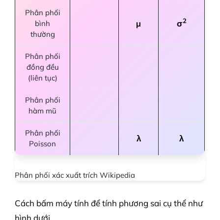
Phân phối
2
µ
σ
bình
thường
Phân phối
đồng đều
(liên tục)
Phân phối
hàm mũ
Phân phối
λ
λ
Poisson
Phân phối xác xuất trích Wikipedia
Cách bấm máy tính để tính phương sai cụ thể như
hình dưới