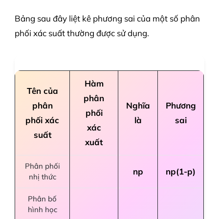
Bảng sau đây liệt kê phương sai của một số phân
phối xác suất thường được sử dụng.
Hàm
Tên của
phân
phân
Nghĩa
Phương
phối
phối xác
là
sai
xác
suất
xuất
Phân phối
np
np(1-p)
nhị thức
Phân bố
hình học