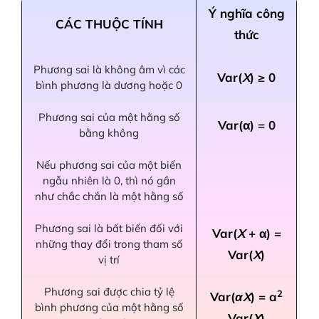
Ý nghĩa công
CÁC THUỘC TÍNH
thức
Phương sai là không âm vì các
Var(
X
) ≥ 0
bình phương là dương hoặc 0
Phương sai của một hằng số
Var(α) = 0
bằng không
Nếu phương sai của một biến
ngẫu nhiên là 0, thì nó gần
như chắc chắn là một hằng số
Phương sai là bất biến đối với
Var(
X
+ α) =
những thay đổi trong tham số
Var(
X
)
vị trí
Phương sai được chia tỷ lệ
2
Var(
αX
) = a
bình phương của một hằng số
Var(
X
)