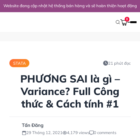
Website đang cập nhật hệ thống bán hàng và sẽ hoàn thiện hoạt động 
Trang Chủ
/
Kiến Thức Nghiên Cứu
/
STATA
/
PHƯƠNG SAI Là Gì – Va
0
STATA
21 phút đọc
PHƯƠNG SAI là gì –
Variance? Full Công
thức & Cách tính #1
Tấn Đăng
29 Tháng 12, 2021
4,179 views
0 comments