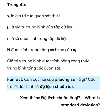
Trong đó:
x
là giá trị của quan sát thứ i
i
µ
là giá trị trung bình của tập dữ liệu
n
là số quan sát trong tập dữ liệu
N
được tính trong tổng xích ma của
x
i
Giá trị x trung bình được tính bằng công thức
trung bình tổng các quan sát.
Funfact:
Căn bậc hai của
phương sai
là gì? Câu
trả lời đó chính là
độ lệch chuẩn
(σ).
Xem thêm:
Độ lệch chuẩn là gì? – What is
standard deviation?