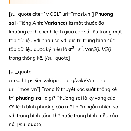
[su_quote cite=”MOSL” url=”mosl.vn”]
Phương
sai
(Tiếng Anh:
Variance)
là một thước đo
khoảng cách chênh lệch giữa các số liệu trong một
tập dữ liệu với nhau so với giá trị trung bình của
2
2
tập dữ liệu được ký hiệu là
σ
,
s
,
Var
(X), V(X)
trong thống kê. [/su_quote]
[su_quote
cite=”https://en.wikipedia.org/wiki/Variance”
url=”mosl.vn”] Trong lý thuyết xác suất thống kê
thì
phương sai
là gì? Phương sai là kỳ vọng của
độ lệch bình phương của một biến ngẫu nhiên so
với trung bình tổng thể hoặc trung bình mẫu của
nó. [/su_quote]