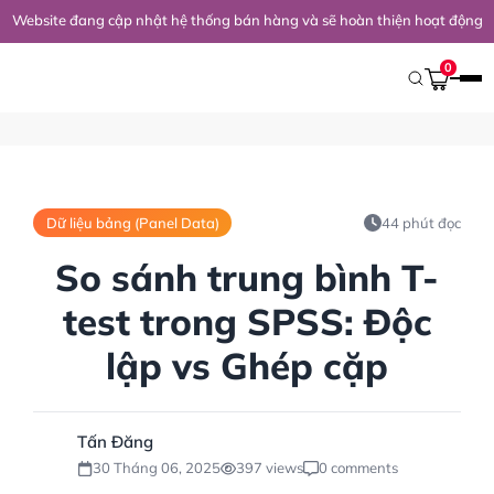
Website đang cập nhật hệ thống bán hàng và sẽ hoàn thiện hoạt động 
Trang Chủ
/
Kiến Thức Nghiên Cứu
/
STATA
/
Dữ Liệu Bảng (Panel D
0
Dữ liệu bảng (Panel Data)
44 phút đọc
So sánh trung bình T-
test trong SPSS: Độc
lập vs Ghép cặp
Tấn Đăng
30 Tháng 06, 2025
397 views
0 comments