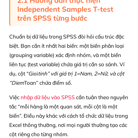
2.1 Hướng dẫn thực hiện
Independent Samples T-test
trên SPSS từng bước
Chuẩn bị dữ liệu trong SPSS đòi hỏi cấu trúc đặc
biệt. Bạn cần ít nhất hai biến: một biến phân loại
(grouping variable) xác định nhóm, và một biến
liên tục (test variable) chứa giá trị cần so sánh. Ví
dụ, cột “Gioi
tinh” với giá trị 1=Nam, 2=Nữ, và cột
“Diem
Toan” chứa điểm số.
Việc
nhập dữ liệu vào SPSS
cần tuân theo nguyên
tắc “mỗi hàng là một quan sát, mỗi cột là một
biến”. Điều này khác với cách tổ chức dữ liệu trong
Excel thông thường, nơi mọi người thường tạo các
cột riêng cho từng nhóm.