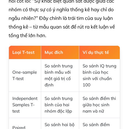
hỏi cốt lõi: “Sự khác biệt quan sát được giữa các
nhóm có thực sự có ý nghĩa thống kê hay chỉ do
ngẫu nhiên?” Đây chính là trái tim của suy luận
thống kê – từ mẫu quan sát để rút ra kết luận về
tổng thể lớn hơn.
Loại T-test
Mục đích
Ví dụ thực tế
So sánh trung
So sánh IQ trung
One-sample
bình mẫu với
bình của học
T-test
một giá trị cố
sinh với chuẩn
định
100
Independent
So sánh trung
So sánh điểm thi
Samples T-
bình của hai
giữa học sinh
test
nhóm độc lập
nam và nữ
So sánh hai bộ
So sánh điểm
Paired