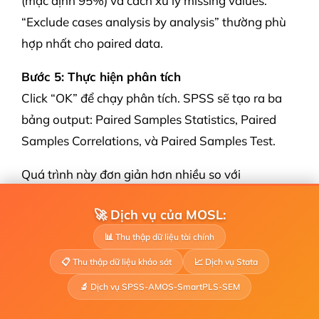
(mặc định 95%) và cách xử lý missing values.
“Exclude cases analysis by analysis” thường phù
hợp nhất cho paired data.
Bước 5: Thực hiện phân tích
Click “OK” để chạy phân tích. SPSS sẽ tạo ra ba
bảng output: Paired Samples Statistics, Paired
Samples Correlations, và Paired Samples Test.
Quá trình này đơn giản hơn nhiều so với
Independent T-test vì không cần lo lắng về việc
🚀 Dịch vụ của MOSL:
kiểm tra equality of variances hay định nghĩa
groups.
📊 Thu thập dữ liệu tài chính
📋 Thu thập dữ liệu khảo sát
📈 Dịch vụ Stata
🔬 Dịch vụ SPSS-AMOS-SmartPLS-SEM
3.2 Đọc và phân tích kết quả
Paired Samples T-test