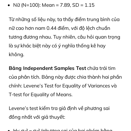
Nữ (N=100): Mean = 7.89, SD = 1.15
Từ những số liệu này, ta thấy điểm trung bình của
nữ cao hơn nam 0.44 điểm, với độ lệch chuẩn
tương đương nhau. Tuy nhiên, câu hỏi quan trọng
là sự khác biệt này có ý nghĩa thống kê hay
không.
Bảng Independent Samples Test
chứa trái tim
của phân tích. Bảng này được chia thành hai phần
chính: Levene’s Test for Equality of Variances và
T-test for Equality of Means.
Levene’s test kiểm tra giả định về phương sai
đồng nhất với giả thuyết:
H₀: σ₁² = σ₂² (phương sai của hai nhóm bằng