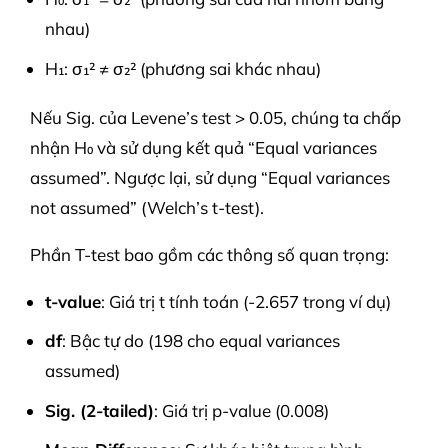
nhau)
H₁: σ₁² ≠ σ₂² (phương sai khác nhau)
Nếu Sig. của Levene’s test > 0.05, chúng ta chấp
nhận H₀ và sử dụng kết quả “Equal variances
assumed”. Ngược lại, sử dụng “Equal variances
not assumed” (Welch’s t-test).
Phần T-test bao gồm các thông số quan trọng:
t-value
: Giá trị t tính toán (-2.657 trong ví dụ)
df
: Bậc tự do (198 cho equal variances
assumed)
Sig. (2-tailed)
: Giá trị p-value (0.008)