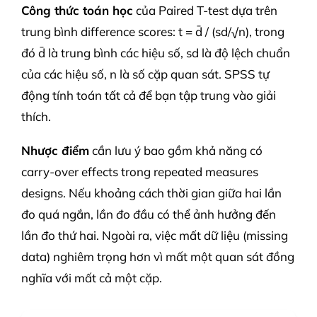
Công thức toán học
của Paired T-test dựa trên
trung bình difference scores: t = d̄ / (sd/√n), trong
đó d̄ là trung bình các hiệu số, sd là độ lệch chuẩn
của các hiệu số, n là số cặp quan sát. SPSS tự
động tính toán tất cả để bạn tập trung vào giải
thích.
Nhược điểm
cần lưu ý bao gồm khả năng có
carry-over effects trong repeated measures
designs. Nếu khoảng cách thời gian giữa hai lần
đo quá ngắn, lần đo đầu có thể ảnh hưởng đến
lần đo thứ hai. Ngoài ra, việc mất dữ liệu (missing
data) nghiêm trọng hơn vì mất một quan sát đồng
nghĩa với mất cả một cặp.