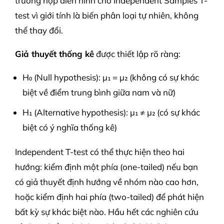
trường hợp điển hình cho Independent Samples T-
test vì giới tính là biến phân loại tự nhiên, không
thể thay đổi.
Giả thuyết thống kê
được thiết lập rõ ràng:
H₀ (Null hypothesis): μ₁ = μ₂ (không có sự khác
biệt về điểm trung bình giữa nam và nữ)
H₁ (Alternative hypothesis): μ₁ ≠ μ₂ (có sự khác
biệt có ý nghĩa thống kê)
Independent T-test có thể thực hiện theo hai
hướng: kiểm định một phía (one-tailed) nếu bạn
có giả thuyết định hướng về nhóm nào cao hơn,
hoặc kiểm định hai phía (two-tailed) để phát hiện
bất kỳ sự khác biệt nào. Hầu hết các nghiên cứu