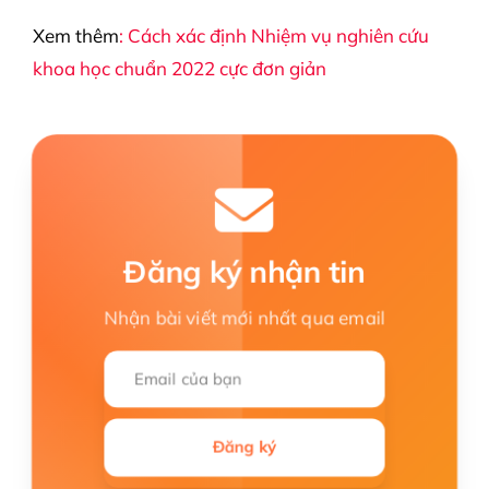
Xem thêm
: Cách xác định Nhiệm vụ nghiên cứu
khoa học chuẩn 2022 cực đơn giản
Đăng ký nhận tin
Nhận bài viết mới nhất qua email
Đăng ký