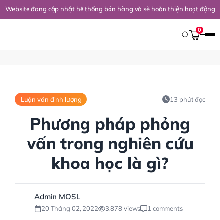
Website đang cập nhật hệ thống bán hàng và sẽ hoàn thiện hoạt động 
Trang Chủ
/
Kiến Thức Nghiên Cứu
/
Luận Văn
/
Luận Văn Định Lượ
0
Luận văn định lượng
13 phút đọc
Phương pháp phỏng
vấn trong nghiên cứu
khoa học là gì?
Admin MOSL
20 Tháng 02, 2022
3,878 views
1 comments